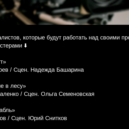
листов, которые будут работать над своими пр
стерами ⬇️
ут»
оев / Сцен. Надежда Башарина
ые в лесу»
аленко / Сцен. Ольга Семеновская
рабль»
ов / Сцен. Юрий Снитков