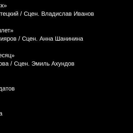
ск»
тецкий / Сцен. Владислав Иванов
ылет»
ияров / Сцен. Анна Шанинина
есяц»
ова / Сцен. Эмиль Ахундов
датов
а