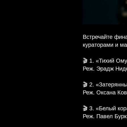
Встречайте фина
кураторами и ма
🎬 1. «Тихий Ом
Реж. Эрадж Нид
🎬 2. «Затерянн
Реж. Оксана Ков
🎬 3. «Белый ко
Реж. Павел Бурк